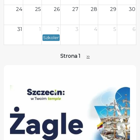
24
25
26
27
28
29
30
31
1
2
3
4
5
6
Szkolenie z ochrony ludności - Rada Osiedl
Stronicowanie
Następna strona
Strona 1
››