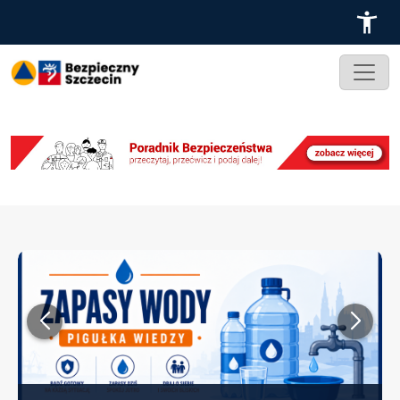
Przejdź do treści
ZAPRASZAMY NA STOISKO WYDZIAŁU
ZARZADZANIA KRYZYSOWEGO I OCHRONY