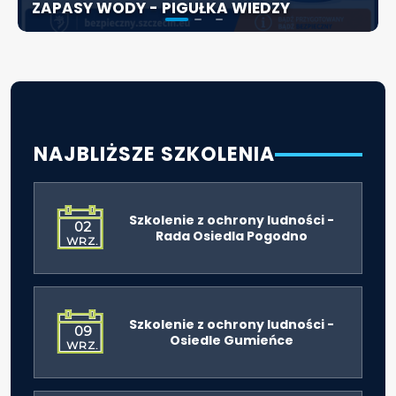
ZAPASY WODY - PIGUŁKA WIEDZY
LUDNOŚCI
72 GODZINY - PIGUŁKA WIEDZY
NAJBLIŻSZE SZKOLENIA
Szkolenie z ochrony ludności -
02
Rada Osiedla Pogodno
WRZ.
Szkolenie z ochrony ludności -
09
Osiedle Gumieńce
WRZ.