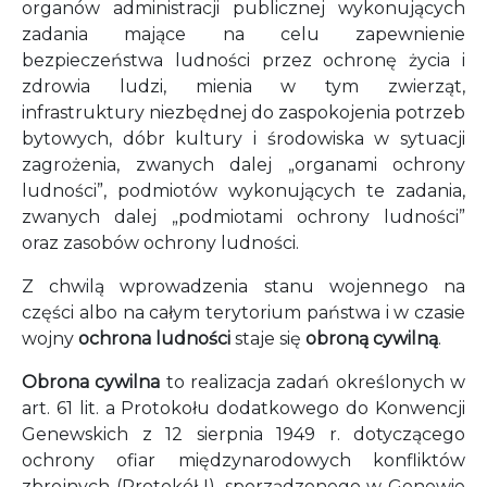
organów administracji publicznej wykonujących
zadania mające na celu zapewnienie
bezpieczeństwa ludności przez ochronę życia i
zdrowia ludzi, mienia w tym zwierząt,
infrastruktury niezbędnej do zaspokojenia potrzeb
bytowych, dóbr kultury i środowiska w sytuacji
zagrożenia, zwanych dalej „organami ochrony
ludności”, podmiotów wykonujących te zadania,
zwanych dalej „podmiotami ochrony ludności”
oraz zasobów ochrony ludności.
Z chwilą wprowadzenia stanu wojennego na
części albo na całym terytorium państwa i w czasie
wojny
ochrona ludności
staje się
obroną cywilną
.
Obrona cywilna
to realizacja zadań określonych w
art. 61 lit. a Protokołu dodatkowego do Konwencji
Genewskich z 12 sierpnia 1949 r. dotyczącego
ochrony ofiar międzynarodowych konfliktów
zbrojnych (Protokół I), sporządzonego w Genewie