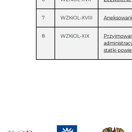
7
WZKiOL-XVIII
Aneksowani
8
WZKiOL-XIX
Przyjmowan
administrac
statki powi