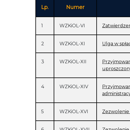
Lp.
Numer
1
WZKiOL-VI
Zatwierdzen
2
WZKiOL-XI
Ulga w spła
3
WZKiOL-XII
Przyjmowan
uproszczo
4
WZKiOL-XIV
Przyjmowani
administra
5
WZKiOL-XVI
Zezwolenie
6
WZKiOL-XVII
Zezwolenie