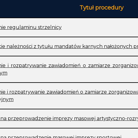
Tytuł procedury
ie regulaminu strzelnicy
cie należności z tytułu mandatów karnych nałożonych pr
ie i rozpatrywanie zawiadomień o zamiarze zorganiz
nym
e i rozpatrywanie zawiadomień o zamiarze zorganizow
cyjnym
 na przeprowadzenie imprezy masowej artystyczno-roz
 na przeprowadzenie masowej imprezy sportowej