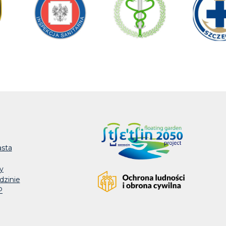
asta
y
dzinie
P