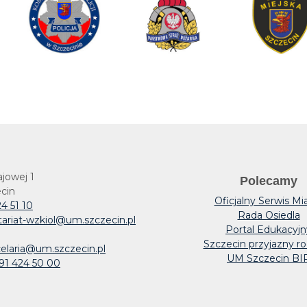
ajowej 1
Polecamy
cin
Oficjalny Serwis Mi
4 51 10
Rada Osiedla
tariat-wzkiol@um.szczecin.pl
Portal Edukacyjn
Szczecin przyjazny ro
elaria@um.szczecin.pl
UM Szczecin BI
91 424 50 00