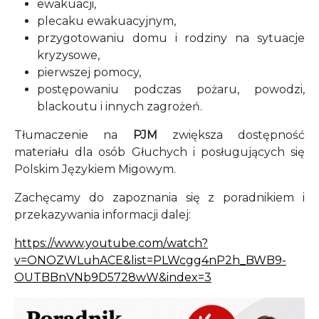
ewakuacji,
plecaku ewakuacyjnym,
przygotowaniu domu i rodziny na sytuacje
kryzysowe,
pierwszej pomocy,
postępowaniu podczas pożaru, powodzi,
blackoutu i innych zagrożeń.
Tłumaczenie na
PJM
zwiększa dostępność
materiału dla osób Głuchych i posługujących się
Polskim Językiem Migowym.
Zachęcamy do zapoznania się z poradnikiem i
przekazywania informacji dalej:
https://www.youtube.com/watch?
v=ONOZWLuhACE&list=PLWcgg4nP2h_BWB9-
OUTBBnVNb9D5728wW&index=3